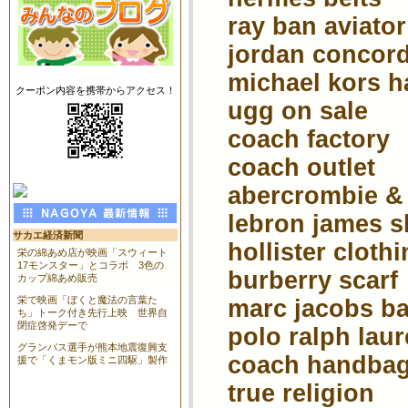
ray ban aviator
jordan concor
michael kors 
クーポン内容を携帯からアクセス！
ugg on sale
coach factory
coach outlet
abercrombie & 
lebron james s
サカエ経済新聞
hollister cloth
栄の綿あめ店が映画「スウィート
17モンスター」とコラボ 3色の
burberry scarf
カップ綿あめ販売
栄で映画「ぼくと魔法の言葉た
marc jacobs b
ち」トーク付き先行上映 世界自
閉症啓発デーで
polo ralph lau
グランパス選手が熊本地震復興支
coach handba
援で「くまモン版ミニ四駆」製作
true religion