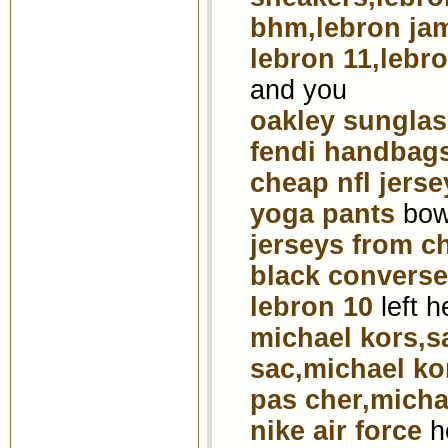
bhm,lebron jam
lebron 11,lebr
and you
oakley sunglas
fendi handbag
cheap nfl jerse
yoga pants
bowe
jerseys from c
black converse
lebron 10
left h
michael kors,s
sac,michael ko
pas cher,micha
nike air force
h