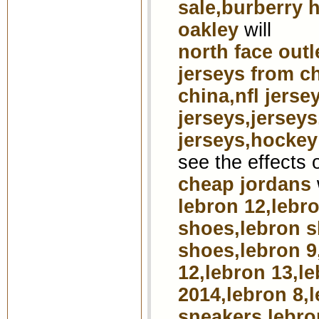
sale,burberry
oakley
will
north face outl
jerseys from c
china,nfl jerse
jerseys,jerseys
jerseys,hockey
see the effects 
cheap jordans
lebron 12,lebr
shoes,lebron s
shoes,lebron 9,
12,lebron 13,l
2014,lebron 8,
sneakers,lebro