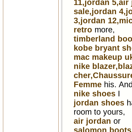
11,jordan 5,air
sale,jordan 4,j
3,jordan 12,mi
retro
more,
timberland boo
kobe bryant s
mac makeup u
nike blazer,bla
cher,Chaussure
Femme
his. An
nike shoes
I
jordan shoes
ha
room to yours,
air jordan
or
salomon boots