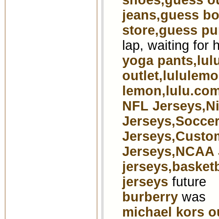
shoes,guess o
jeans,guess b
store,guess pu
lap, waiting for 
yoga pants,lul
outlet,lululemo
lemon,lulu.co
NFL Jerseys,N
Jerseys,Soccer
Jerseys,Custo
Jerseys,NCAA J
jerseys,basket
jerseys
future
burberry
was
michael kors o