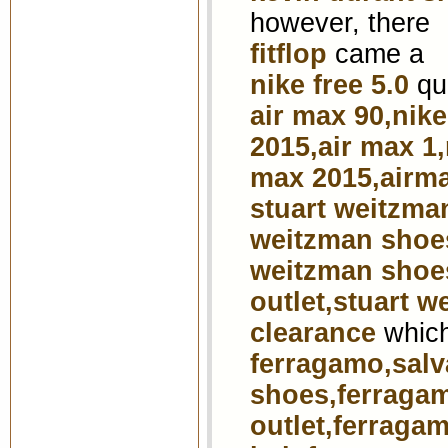
however, there
fitflop
came a
nike free 5.0
qu
air max 90,nike
2015,air max 1,
max 2015,airm
stuart weitzma
weitzman shoes
weitzman shoes
outlet,stuart w
clearance
which
ferragamo,salv
shoes,ferragam
outlet,ferraga