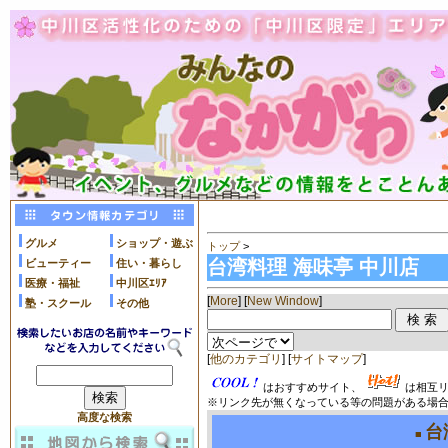
グルメ
ショップ・遊ぶ
トップ
>
台湾料理 海味亭 中川店
ビューティー
住い・暮らし
医療・福祉
中川区ｴﾘｱ
[
More
] [
New Window
]
塾・スクール
その他
[
他のカテゴリ
] [
サイトマップ
]
はおすすめサイト、
は相互リ
※リンク先が無くなっている等の問題がある場合
高度な検索
台
■