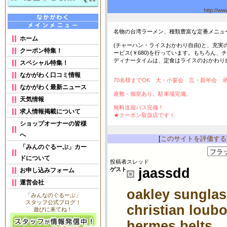
http://w
名物の台湾ラーメン、種類豊富な定番メニュ
ホーム
(チャーハン・ライスおかわり自由)と、充
クーポン特集！
ービス(￥680)を行っています。もちろん
ディナータイムは、定食はライスのおかわり自
スペシャル特集！
なかがわく口コミ情報
70名様までOK 大・小宴会 忘・新年会 
なかがわく最新ニュース
座敷・個室あり。駐車場完備。
天気情報
無料送迎バス完備！
求人情報掲載について
★クーポン取扱店です！
ショップオーナーの皆様
へ
[
このサイトを評価する
「みんのぐるーぷ」カー
ドについて
投稿者
スレッド
jaassdd
ゲスト
お申し込みフォーム
運営会社
oakley sungla
「みんなのぐるーぷ」
スタッフ公式ブログ！
christian loubo
遊びに来てね！
hermes belts