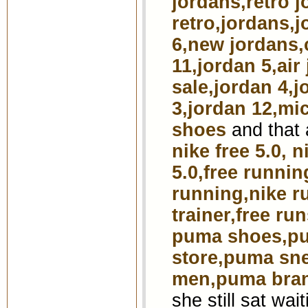
jordans,retro j
retro,jordans,j
6,new jordans,
11,jordan 5,air
sale,jordan 4,j
3,jordan 12,mi
shoes
and that 
nike free 5.0, n
5.0,free runnin
running,nike r
trainer,free run
puma shoes,pu
store,puma sn
men,puma bran
she still sat wa