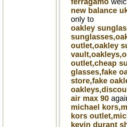
ferragamo
wel
new balance u
only to
oakley sunglas
sunglasses,oak
outlet,oakley s
vault,oakleys,
outlet,cheap s
glasses,fake o
store,fake oakl
oakleys,discou
air max 90
agai
michael kors,m
kors outlet,mic
kevin durant s