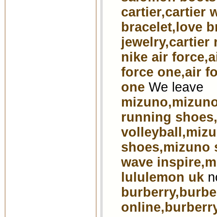
cartier,cartier 
bracelet,love br
jewelry,cartier 
nike air force,a
force one,air fo
one
We leave
mizuno,mizuno
running shoes
volleyball,miz
shoes,mizuno 
wave inspire,
lululemon uk
n
burberry,burber
online,burberry