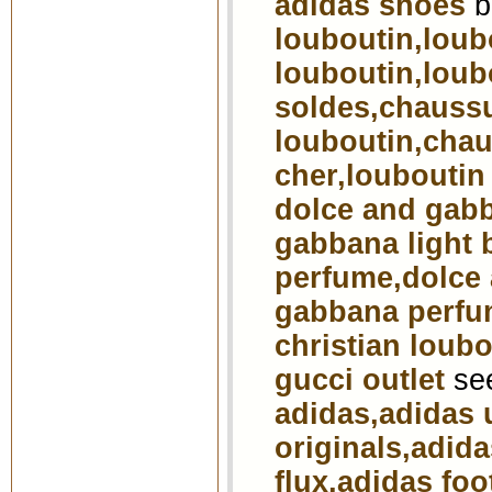
adidas shoes
b
louboutin,loub
louboutin,loub
soldes,chauss
louboutin,chau
cher,louboutin
dolce and gab
gabbana light 
perfume,dolce
gabbana perf
christian loubo
gucci outlet
see
adidas,adidas 
originals,adida
flux,adidas foo