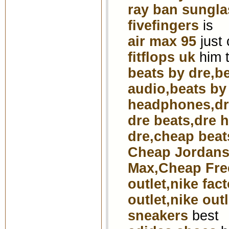
ray ban sungl
fivefingers
is
air max 95
just
fitflops uk
him t
beats by dre,b
audio,beats by
headphones,dr 
dre beats,dre 
dre,cheap beat
Cheap Jordans
Max,Cheap Fre
outlet,nike fac
outlet,nike out
sneakers
best