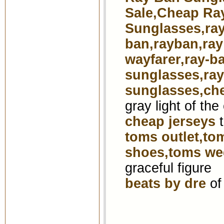
Sale,Cheap Ra
Sunglasses,ray
ban,rayban,ray
wayfarer,ray-b
sunglasses,ra
sunglasses,ch
gray light of th
cheap jerseys
t
toms outlet,to
shoes,toms we
graceful figure
beats by dre
of 