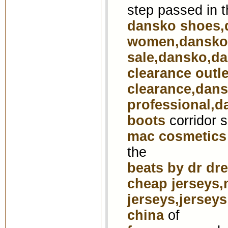
step passed in 
dansko shoes,d
women,dansko 
sale,dansko,d
clearance outl
clearance,dan
professional,
boots
corridor 
mac cosmetics
the
beats by dr dre
cheap jerseys,n
jerseys,jersey
china
of