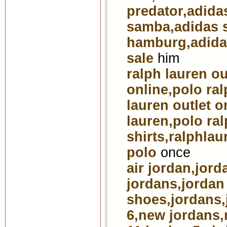
predator,adida
samba,adidas s
hamburg,adidas
sale
him
ralph lauren ou
online,polo ral
lauren outlet o
lauren,polo ra
shirts,ralphlau
polo
once
air jordan,jor
jordans,jordan 
shoes,jordans,
6,new jordans,r