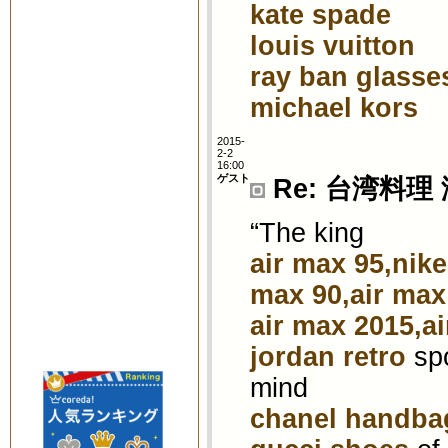
kate spade
louis vuitton
ray ban glasse
michael kors
2015-
2-2
16:00
ゲスト
Re: 台湾料理
“The king
air max 95,nike
max 90,air max
air max 2015,a
jordan retro
spo
mind
chanel handba