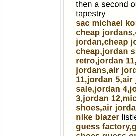
then a second on
tapestry
sac michael ko
cheap jordans
jordan,cheap jo
cheap,jordan s
retro,jordan 1
jordans,air jor
11,jordan 5,air
sale,jordan 4,j
3,jordan 12,mi
shoes,air jorda
nike blazer
list
guess factory,