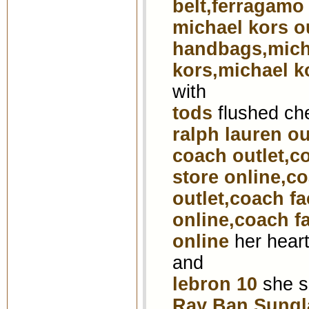
belt,ferragamo 
michael kors o
handbags,mich
kors,michael k
with
tods
flushed ch
ralph lauren ou
coach outlet,co
store online,co
outlet,coach fa
online,coach fa
online
her heart
and
lebron 10
she 
Ray Ban Sungl