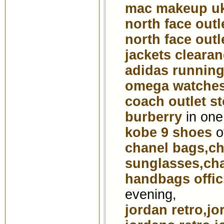
mac makeup u
north face outl
north face outl
jackets cleara
adidas runnin
omega watche
coach outlet st
burberry
in one
kobe 9 shoes
o
chanel bags,c
sunglasses,cha
handbags offici
evening,
jordan retro,jo