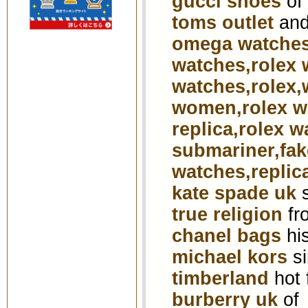
gucci shoes
of
toms outlet
an
omega watches
watches,rolex 
watches,rolex,
women,rolex wa
replica,rolex w
submariner,fake
watches,replic
kate spade uk
s
true religion
fr
chanel bags
hi
michael kors
si
timberland
hot f
burberry uk
of