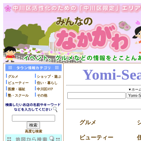
Yomi-Se
グルメ
ショップ・遊ぶ
ビューティー
住い・暮らし
医療・福祉
中川区ｴﾘｱ
▼ホーム
塾・スクール
その他
グルメ
高度な検索
ビューティー