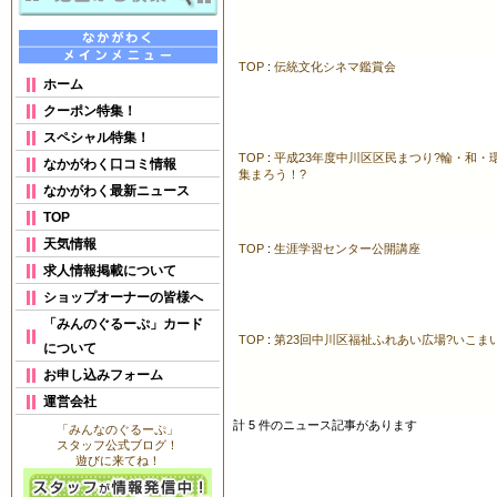
TOP
:
伝統文化シネマ鑑賞会
ホーム
クーポン特集！
スペシャル特集！
TOP
:
平成23年度中川区区民まつり?輪・和・
なかがわく口コミ情報
集まろう！?
なかがわく最新ニュース
TOP
天気情報
TOP
:
生涯学習センター公開講座
求人情報掲載について
ショップオーナーの皆様へ
「みんのぐるーぷ」カード
TOP
:
第23回中川区福祉ふれあい広場?いこま
について
お申し込みフォーム
運営会社
計 5 件のニュース記事があります
「みんなのぐるーぷ」
スタッフ公式ブログ！
遊びに来てね！